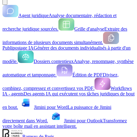
Agent juridique
Analyse documentaire, rédaction et
recherche juridique sourcées.
Grille d'analyse
Extraire des
informations de plusieurs documents simultanément.
Publipostage IA
Générer des documents individualisés à partir d'un
modèle.
Dossiers contentieux
Analyse, renommage, synthèse
automatique et tamponnage.
Édition de PDF
Divisez,
combinez, compressez et convertissez vos PDF.
Workflows
IA - agents
Des agents IA qui exécutent vos tâches juridiques de bout
en bout.
Jimini pour Word
La puissance de Jimini
directement dans Word.
Jimini pour Outlook
Transformez
votre boîte mail en assistant intelligent.
Barreau de Paris